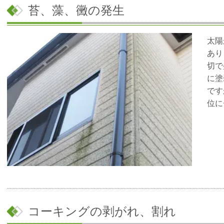
苔、藻、黴の発生
太陽
あり
切で
に塗
です
位に
コーキングの剥がれ、割れ