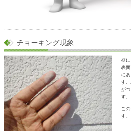
チョーキング現象
壁に
表面
にあ
す、
がつ
す。
この
す。