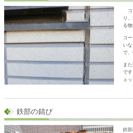
コー
り、
る物
コー
いな
で、
また
です
ェッ
鉄部の錆び
鉄部