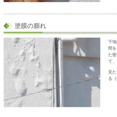
塗膜の膨れ
下地
間を
た密
て、
見た
る（