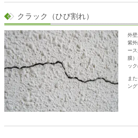
クラック（ひび割れ）
外壁
紫外
ース
膜）
ック
また
ング