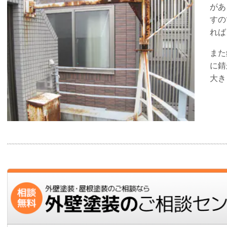
があ
すの
れば
また
に錆
大き