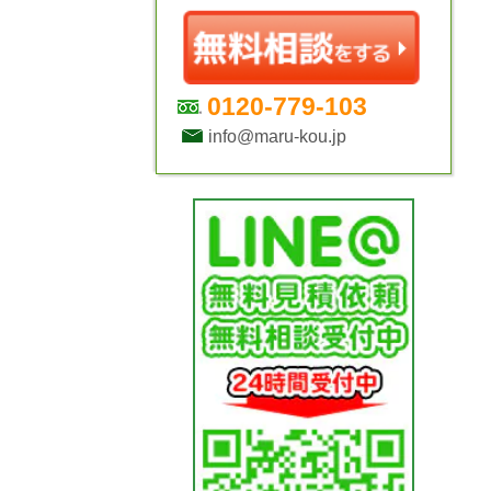
0120-779-103
info@maru-kou.jp