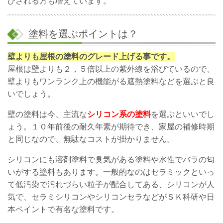
びされる方も増えています。
塗料を選ぶポイントは？
壁よりも屋根の塗料のグレード上げる事です。
屋根は壁よりも２，５倍以上の紫外線を浴びているので、
壁よりもワンランク上の機能がる遮熱塗料などを選ぶと良
いでしょう。
壁の塗料は今、主流な
シリコン系の塗料
を選ぶといいでし
ょう。１０年前後の耐久年素が期待でき、家屋の補修時期
と同じなので、無駄なコストが掛かりません。
シリコンにも溶剤塗料で臭気がある塗料や水性でバラの匂
いがする塗料もあります。一般的なのはセラミックといっ
て低汚染で汚れづらい粒子が配合してある、シリコンが人
気で、セラミシリコンやシリコンセラなどがＳＫ科研や日
本ペイントで有名な塗料です。