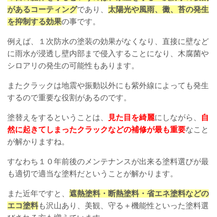
があるコーティング
であり、
太陽光や風雨、黴、苔の発生
を抑制する効果
の事です。
例えば、１次防水の塗装の効果がなくなり、直接に壁など
に雨水が浸透し壁内部まで侵入することになり、木腐菌や
シロアリの発生の可能性もあります。
またクラックは地震や振動以外にも紫外線によっても発生
するので重要な役割があるのです。
塗替えをするということは、
見た目を綺麗
にしながら、
自
然に起きてしまったクラックなどの補修が最も重要
なこと
が解かりますね。
すなわち１０年前後のメンテナンスが出来る塗料選びが最
も適切で適当な塗料だということが解かります。
また近年ですと、
遮熱塗料・断熱塗料・省エネ塗料などの
エコ塗料
も沢山あり、美観、守る＋機能性といった塗料選